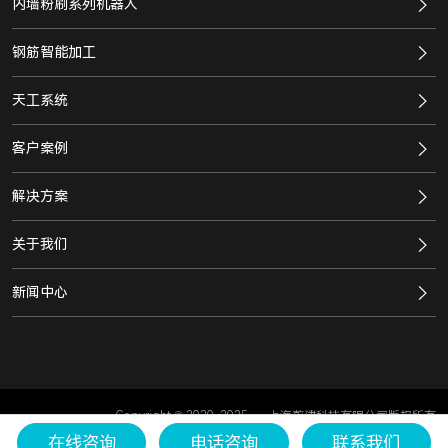
内墙粉刷系列机器人
钢筋智能加工
天工系统
客户案例
解决方案
关于我们
新闻中心
Copyright © 2020-2025
上海蔚建科技有限公司版权所有
在线咨询
沪ICP备2021020719号
电话咨询
联系我们
沪公网安备 31011302006679号