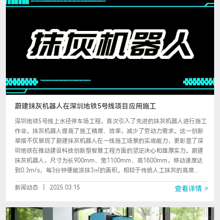
蔚建抹灰机器人在深圳地铁5号线项目应用施工
深圳地铁5号线上水径停车场工程，首次引入了先进的抹灰机器人进行施工
作业。抹灰机器人提高了施工精度、效率，减少了劳动力需求。这一创新
举措不仅展现了蔚建抹灰机器人在一线施工场景的实战能力，更彰显了深
圳地铁在推动建设科技创新型智慧工程方面的坚定决心和雄厚实力。蔚建
抹灰机器人，尺寸为长900mm、宽1100mm、高1800mm，移动速度达
到0.3m/s，每3分钟便能涂抹3㎡的面积。相较于传统人工抹灰的高度...
新闻动态
|
2025.03.15
查看详情 >