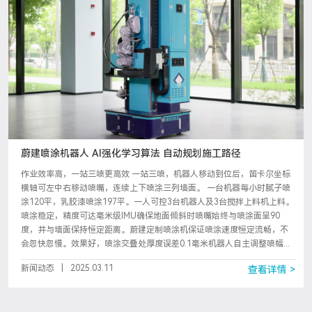
蔚建喷涂机器人 AI强化学习算法 自动规划施工路径
作业效率高，一站三喷更高效 一站三喷，机器人移动到位后，笛卡尔坐标
横轴可左中右移动喷嘴，连续上下喷涂三列墙面。 一台机器每小时腻子喷
涂120平，乳胶漆喷涂197平。一人可控3台机器人及3台搅拌上料机上料。
喷涂稳定，精度可达毫米级IMU确保地面倾斜时喷嘴始终与喷涂面呈90
度，并与墙面保持恒定距离。蔚建定制喷涂机保证喷涂速度恒定流畅，不
会忽快忽慢。效果好，喷涂交叠处厚度误差0.1毫米机器人自主调整喷幅...
新闻动态
|
2025.03.11
查看详情 >