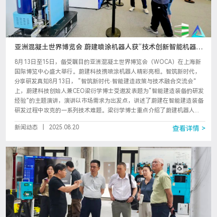
亚洲混凝土世界博览会 蔚建喷涂机器人获“技术创新智能机器人
奖”
8月13日至15日，备受瞩目的亚洲混凝土世界博览会（WOCA）在上海新
国际博览中心盛大举行。蔚建科技携喷涂机器人精彩亮相。智筑新时代，
分享研发真知8月13日， “智筑新时代·智能建造政策与技术融合交流会”
上，蔚建科技创始人兼CEO梁衍学博士受邀发表题为“智能建造装备的研发
经验”的主题演讲，演讲以市场需求为出发点，讲述了蔚建在智能建造装备
研发过程中攻克的一系列技术难题。梁衍学博士重点介绍了蔚建机器人...
新闻动态
|
2025.08.20
查看详情 >