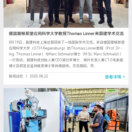
德国雷根斯堡应用科学大学教授Thomas Linner来蔚建学术交流
8月19日，蔚建科技上海总部迎来了一场国际学术交流。来自德国雷根斯堡
应用科学大学（OTH Regensburg）的Thomas Linner教授（Prof. Dr.-
Ing. Thomas Linner）与Marc Schmailzl博士（M.Sc. Marc Schmailzl ）
一行到访，蔚建科技创始人兼CEO梁衍学博士、海外负责人兼CTO毛家振
博士及研发总监肖维思博士等热情接待。交流期间，双...
新闻动态
|
2025.08.22
查看详情 >