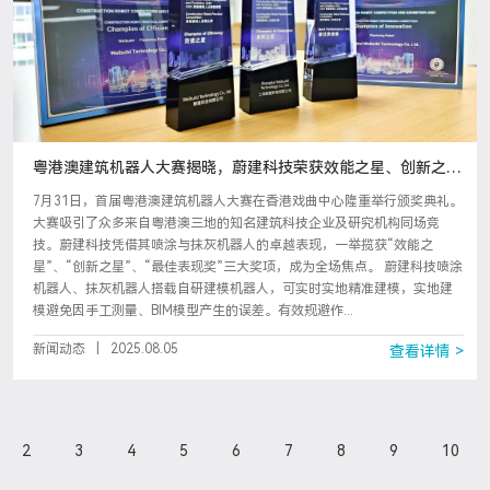
粤港澳建筑机器人大赛揭晓，蔚建科技荣获效能之星、创新之
星、最佳表现奖
7月31日，首届粤港澳建筑机器人大赛在香港戏曲中心隆重举行颁奖典礼。
大赛吸引了众多来自粤港澳三地的知名建筑科技企业及研究机构同场竞
技。蔚建科技凭借其喷涂与抹灰机器人的卓越表现，一举揽获“效能之
星”、“创新之星”、“最佳表现奖”三大奖项，成为全场焦点。 蔚建科技喷涂
机器人、抹灰机器人搭载自研建模机器人，可实时实地精准建模，实地建
模避免因手工测量、BIM模型产生的误差。有效规避作...
新闻动态
|
2025.08.05
查看详情 >
2
3
4
5
6
7
8
9
10