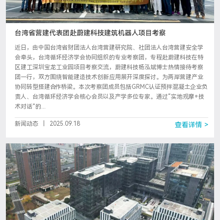
台湾省营建代表团赴蔚建科技建筑机器人项目考察
近日，由中国台湾省财团法人台湾营建研究院、社团法人台湾营建安全学
会牵头，台湾循环经济学会协同组织的专业考察团，专程赴蔚建科技在特
区建工深圳宝龙工业园项目考察交流，蔚建科技杨泓斌博士热情接待考察
团一行，双方围绕智能建造技术创新应用展开深度探讨。为两岸营建产业
协同转型搭建合作桥梁。本次考察团成员包括GRMC认证预拌混凝土企业负
责人、台湾循环经济学会核心会员以及产学多位专家。通过“实地观摩+技
术对话”的...
新闻动态
|
2025.09.18
查看详情 >