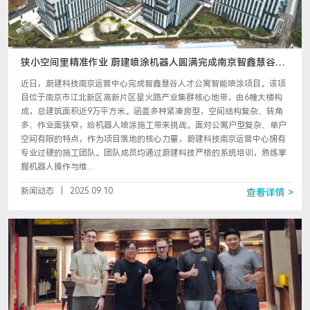
狭小空间里精准作业 蔚建喷涂机器人圆满完成南京智鑫慧谷人
才公寓项目
近日，蔚建科技南京运营中心完成智鑫慧谷人才公寓智能喷涂项目。该项
目位于南京市江北新区高新片区星火路产业集群核心地带，由6幢大楼构
成，总建筑面积近9万平方米。涵盖多种紧凑房型，空间结构复杂、转角
多、作业面狭窄，给机器人喷涂施工带来挑战。面对公寓户型复杂、单户
空间有限的特点，作为项目落地的核心力量，蔚建科技南京运营中心拥有
专业过硬的施工团队。团队成员均通过蔚建科技严格的系统培训，熟练掌
握机器人操作与维...
新闻动态
|
2025.09.10
查看详情 >