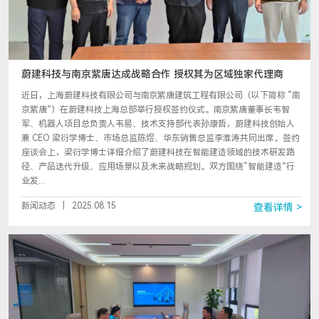
蔚建科技与南京紫唐达成战略合作 授权其为区域独家代理商
近日，上海蔚建科技有限公司与南京紫唐建筑工程有限公司（以下简称 “南
京紫唐”）在蔚建科技上海总部举行授权签约仪式。南京紫唐董事长韦智
军、机器人项目总负责人韦易、技术支持部代表孙康哲，蔚建科技创始人
兼 CEO 梁衍学博士、市场总监陈煜、华东销售总监李淮涛共同出席。签约
座谈会上，梁衍学博士详细介绍了蔚建科技在智能建造领域的技术研发路
径、产品迭代升级、应用场景以及未来战略规划。双方围绕“智能建造”行
业发...
新闻动态
|
2025.08.15
查看详情 >