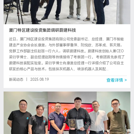
厦门特区建设投资集团调研蔚建科技
近日，厦门特区建设投资集团有限公司党委副书记、总经理、厦门市智能
建造产业协会会长康激，与外部董事缪鲁萍、阮悦欣、苏革成、郭天赐，
党群工作部副主任赵珈一行六人，调研蔚建科技。蔚建科技创始人兼CEO
梁衍学博士、副总经理赵刚等热情接待了考察团一行。 考察团首先参观了
蔚建科技装配实验室。梁衍学博士向康激总经理一行详细介绍了公司自主
研发的核心产品与技术，包括抹灰机器人、喷涂机器人及其配...
新闻动态
|
2025.08.19
查看详情 >