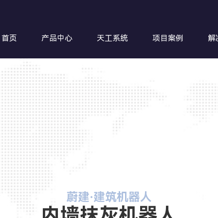
首页
产品中心
天工系统
项目案例
解
钢筋超
蔚建·建筑机器人
内墙抹灰机器人