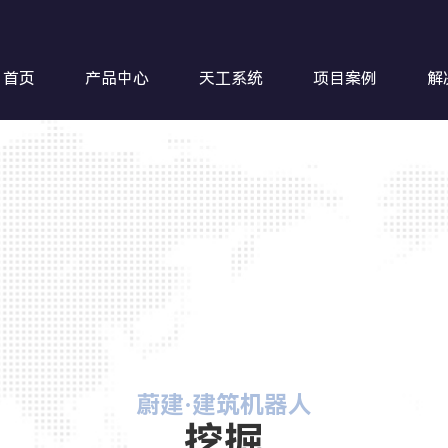
首页
产品中心
天工系统
项目案例
解
钢筋超
蔚建·建筑机器人
挖掘