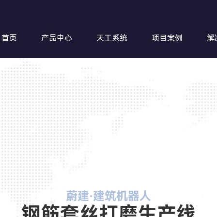
首页
产品中心
天工系统
项目案例
解
钢筋超
蔚建·建筑机器人
钢筋套丝打磨生产线