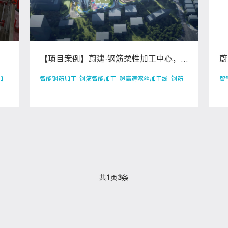
【项目案例】蔚建·钢筋柔性加工中心，
蔚
深圳鹏宸云筑项目应用
突
加
智能钢筋加工 钢筋智能加工 超高速滚丝加工线 钢筋
智
共
1
页
3
条