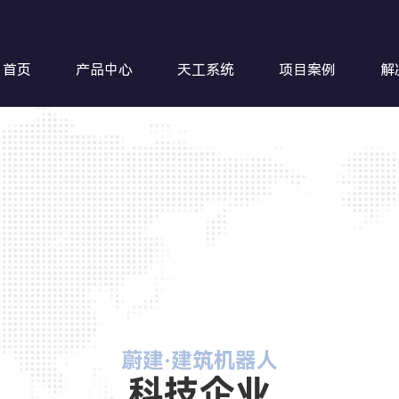
首页
产品中心
天工系统
项目案例
解
钢筋超
蔚建·建筑机器人
科技企业