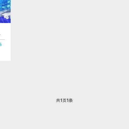
科
马
共
1
页
1
条