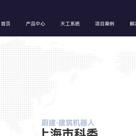
首页
产品中心
天工系统
项目案例
解
钢筋超
蔚建·建筑机器人
上海市科委