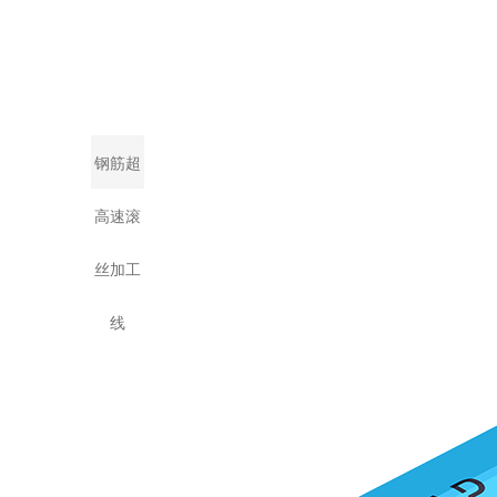
钢筋超
高速滚
丝加工
线