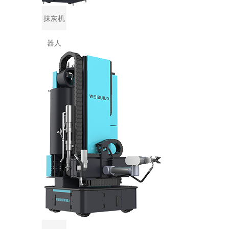
抹灰机
器人